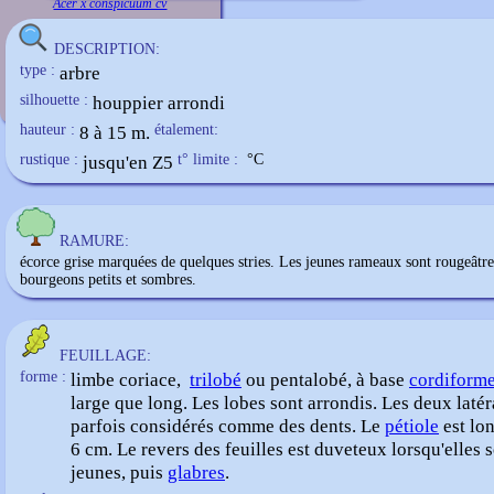
Acer x conspicuum cv
DESCRIPTION:
type :
arbre
silhouette :
houppier arrondi
hauteur :
8 à 15 m.
étalement:
rustique :
jusqu'en Z5
t° limite :
°C
RAMURE:
écorce grise marquées de quelques stries. Les jeunes rameaux sont rougeâtres
bourgeons petits et sombres.
FEUILLAGE:
forme :
limbe coriace,
trilobé
ou pentalobé, à base
cordiform
large que long. Les lobes sont arrondis. Les deux laté
parfois considérés comme des dents. Le
pétiole
est lon
6 cm. Le revers des feuilles est duveteux lorsqu'elles 
jeunes, puis
glabres
.