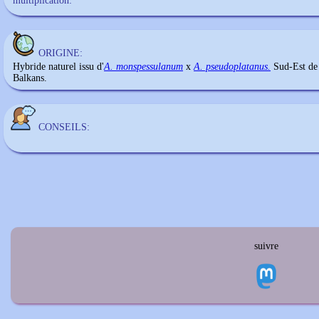
multiplication:
ORIGINE:
Hybride naturel issu d'
A. monspessulanum
x
A. pseudoplatanus.
Sud-Est de 
Balkans.
CONSEILS:
suivre