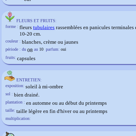
FLEURS ET FRUITS:
forme :
fleurs
tubulaires
rassemblées en panicules terminales 
10-20 cm.
couleur :
blanches, crème ou jaunes
période : du
08
au
10
parfum:
oui
fruits:
capsules
ENTRETIEN:
exposition:
soleil à mi-ombre
sol :
bien drainé.
plantation :
en automne ou au début du printemps
taille:
taille légère en fin d'hiver ou au printemps
multiplication: