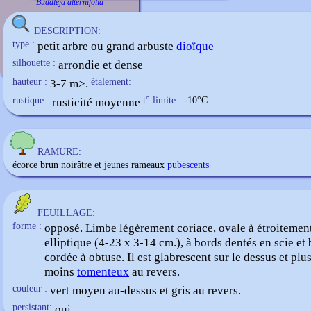
Buddleja alternifolia
DESCRIPTION:
type :
petit arbre ou grand arbuste
dioïque
silhouette :
arrondie et dense
hauteur :
3-7 m>.
étalement:
rustique :
rusticité moyenne
t° limite :
-10
°C
RAMURE:
écorce brun noirâtre et jeunes rameaux
pubescents
FEUILLAGE:
forme :
opposé. Limbe légèrement coriace, ovale à étroitemen
elliptique (4-23 x 3-14 cm.), à bords dentés en scie et
cordée à obtuse. Il est glabrescent sur le dessus et plu
moins
tomenteux
au revers.
couleur :
vert moyen au-dessus et gris au revers.
persistant:
oui