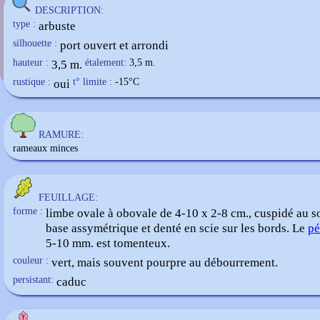
Corydalis cv
DESCRIPTION:
type :
arbuste
silhouette :
port ouvert et arrondi
hauteur :
3,5 m.
étalement:
3,5 m.
rustique :
oui
t° limite :
-15
°C
RAMURE:
rameaux minces
FEUILLAGE:
forme :
limbe ovale à obovale de 4-10 x 2-8 cm., cuspidé au 
base assymétrique et denté en scie sur les bords. Le
pé
5-10 mm. est tomenteux.
couleur :
vert, mais souvent pourpre au débourrement.
persistant:
caduc