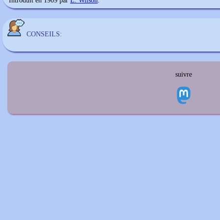
Introduit en 1909 par
E. Wilson
.
CONSEILS:
suivre