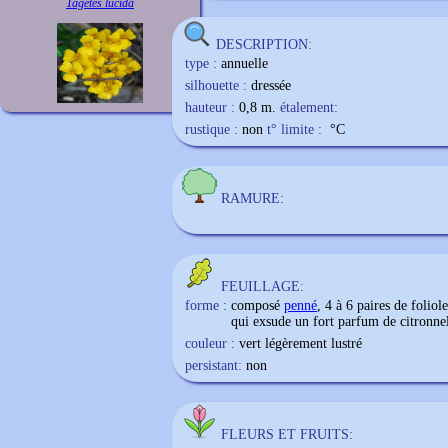
Tagetes lucida
DESCRIPTION:
type :
annuelle
silhouette :
dressée
hauteur :
0,8 m.
étalement:
rustique :
non
t° limite :
°C
RAMURE:
FEUILLAGE:
forme :
composé
penné
, 4 à 6 paires de folio
qui exsude un fort parfum de citronnel
couleur :
vert légèrement lustré
persistant:
non
FLEURS ET FRUITS: