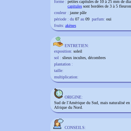
forme :
petites capitules de 10 à 25 mm de di
capitules
sont bordées de 3 à 5 fleuro
couleur :
jaune pâle
période : du
07
au
09
parfum:
oui
fruits:
akènes
ENTRETIEN:
exposition:
soleil
sol :
slieux incultes, décombres
plantation :
taille:
multiplication:
ORIGINE:
Sud de l'Amérique du Sud, mais naturalisé e
Afrique du Nord.
CONSEILS: