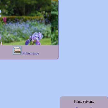
Bibliothèque
Lexique noms propres
s
Lexique botanique
s
s
s
Plante suivante