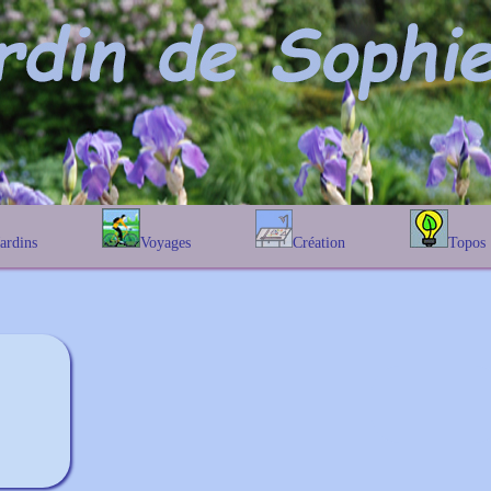
Jardins
Voyages
Création
Topos
étique
En Belgique
Prairies fleuries
Les chênes
Couleur des fleurs
phique
En France
Les Helenium
Au Royaume-Uni
Les Hamameli
Les Galanthu
Les Euonymu