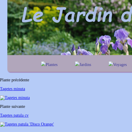
Plantes
Jardins
Voyages
A
B
C
D
E
alphabétique
En Belgique
F
G
H
I
J
géographique
En France
Plante précédente
K
L
M
N
O
Au Royaume-Un
Tagetes minuta
P
Q
R
S
T
U
V
W
X
Y
Plante suivante
Z
Tagetes patula cv