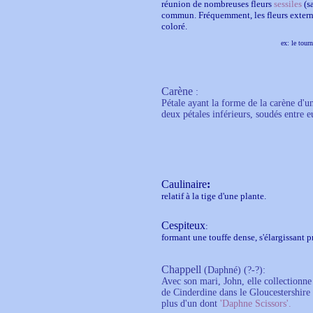
réunion de nombreuses fleurs
sessiles
(s
commun. Fréquemment, les fleurs exter
coloré.
ex: le tour
Carène
:
Pétale ayant la forme de la carène d'un
deux pétales inférieurs, soudés entre e
Caulinaire
:
relatif à la tige d'une plante.
Cespiteux
:
formant une touffe dense, s'élargissant 
Chappell
(Daphné) (?-?):
Avec son mari, John, elle collectionne
de Cinderdine dans le Gloucestershire .
plus d'un dont
'Daphne Scissors'.