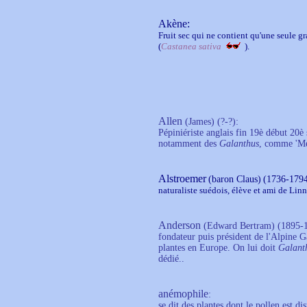
Akène:
Fruit sec qui ne contient qu'une seule gr
(
Castanea sativa
).
Allen
(James)
(?-?):
Pépiniériste anglais fin 19è début 20è 
notamment des
Galanthus
, comme 'Me
Alstroemer
(baron Claus)
(1736-179
naturaliste suédois, élève et ami de Lin
Anderson
(Edward Bertram) (1895-1
fondateur puis président de l'Alpine G
plantes en Europe. On lui doit
Galant
dédié..
anémophile
:
se dit des plantes dont le pollen est d