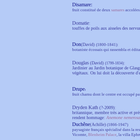
Disamare:
fruit constitué de deux
samares
accolées
Domatie
:
touffes de poils aux aisseles des nervur
Don
(David)
(1800-1841):
botaniste écossais qui rassembla et édit
Douglas
(David)
:
(1799-1834)
Jardinier au Jardin botanique de Glas
végétaux. On lui doit la découverte d
Drupe
:
fruit charnu dont le centre est occupé p
Dryden Kath
(?-2009)
:
britannique, membre très active et pré
rendent hommage:
Anemone nemerosa
Duchêne
(Achille)
(1866-1947)
paysagiste français spécialisé dans la r
Vicomte,
Blenheim Palace
, la villa Ephr