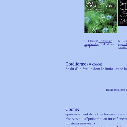
G. Clement,
L'éloge des
G. Clé
vagabondes,
Nil-Editions,
Approch
2011
planéta
Cordiforme
(= cordé)
Se dit d'un feuille dont le limbe, où sa b
feuille cordifome 
Corme
:
épaississement de la tige formant une sor
réserves qui s'épuiseront au fur et à mes
plusieurs nouveaux.