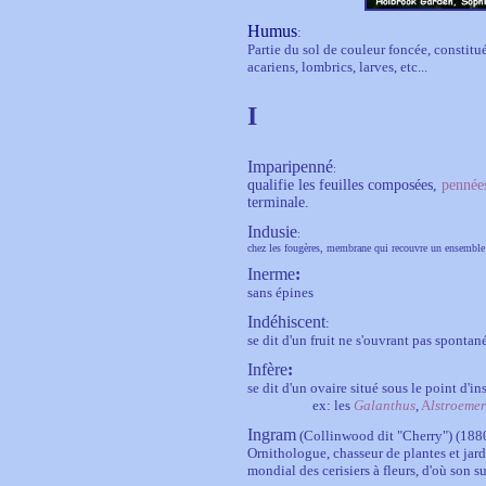
Humus
:
Partie du sol de couleur foncée, constit
acariens, lombrics, larves, etc...
I
Imparipenné
:
qualifie les feuilles composées,
pennée
terminale.
Indusie
:
chez les fougères, membrane qui recouvre un ensemble
Inerme
:
sans épines
Indéhiscent
:
se dit d'un fruit ne s'ouvrant pas spontan
Infère
:
se dit d'un ovaire situé sous le point d'in
ex: les
Galanthus
,
A
lstroemer
Ingram
(Collinwood dit "Cherry") (188
Ornithologue, chasseur de plantes et jard
mondial des cerisiers à fleurs, d'où son 