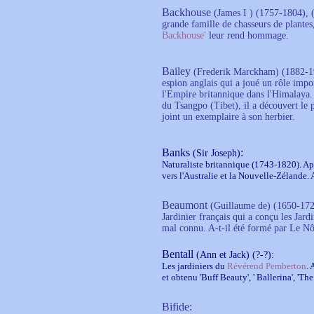
Backhouse
(James I ) (1757-1804), 
grande famille de chasseurs de plantes,
Backhouse'
leur rend hommage.
Bailey
(Frederik Marckham)
(1882-1
espion anglais qui a joué un rôle impor
l'Empire britannique dans l'Himalaya. A
du Tsangpo (Tibet), il a découvert le 
joint un exemplaire à son herbier.
Banks
:
(Sir Joseph)
Naturaliste britannique (1743-1820). A
vers l'Australie et la Nouvelle-Zélande. 
Beaumont
(Guillaume de) (1650-172
Jardinier français qui a conçu les Jar
mal connu. A-t-il été formé par Le Nôtr
Bentall
(Ann et Jack) (?-?):
Les jardiniers du
Révérend Pemberton
. 
et obtenu 'Buff Beauty', ' Ballerina', 'The fa
Bifide
: