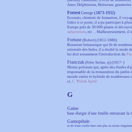
Aster, Delphinium, Helenium, graminées..
Forrest
George
(1873-1932)
Ecossais, chimiste de formation, il voyag
Grâce à ce poste, il
a pu
participer à plus
Europe près de 30.000 plante et découver
saluenensis
,
etc ... Malheureusement, il n
Fortune
(Robert) (1812-1880):
Botaniste britannique qui fit de nombr
orientale des Indes, il a étudié le mode d
lui doit notamment l'introduction du
Pse
Franczak
(Frère Stefan, sj) (1917- )
Moine polonais qui, après des études d'ag
responsable de la restauration du jardin 
monde entier et hybride de nombreuses cl
ci,
C.
'Polish Spirit'
.
G
Gaine
:
base élargie d'une feuille entourant la t
Gamopétale
:
se dit d'une corolle dont sont plus ou moins longueme