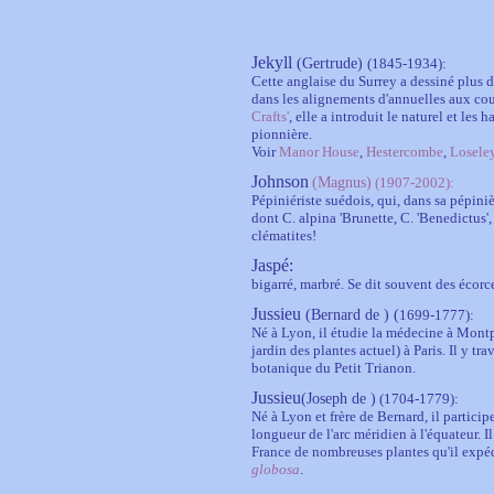
J
ekyll
(Gertrude)
(1845-1934):
Cette anglaise du Surrey a dessiné plus d
dans les alignements d'annuelles aux co
Crafts'
, elle a introduit le naturel et le
pionnière.
Voir
Manor House
,
Hestercombe
,
Losele
Johnson
(Magnus)
(1907-2002):
Pépiniériste suédois, qui, dans sa pépin
dont C. alpina 'Brunette, C. 'Benedictus', 
clématites!
Jaspé
:
bigarré, marbré. Se dit souvent des écorc
Jussieu
(Bernard de ) (
1699-1777):
Né à Lyon, il étudie la médecine à Montpe
jardin des plantes actuel) à Paris. Il y t
botanique du Petit Trianon.
Jussieu
(Joseph de )
(1704-1779)
:
Né à Lyon et frère de Bernard, il partici
longueur de l'arc méridien à l'équateur. Il
France de nombreuses plantes qu'il expédi
globosa
.