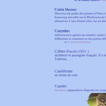
ex: les iridacées comme le
Crocu
Cornu
:
Maxime
Directeur du jardin des plantes à Paris 
beaucoup travaillé sur le Phylloxera de 
arbustives. L'une d'entre elles, lui est d
Corymbe
:
inflorescence aplatie au sommet, toutes 
différentes et s'insèrent en des points dif
ex: l'
Achillea filipendulina.
Cribier
(Pascal) (1953- ):
architecte et paysagiste français. Il a 
Tuileries, .....
Cunéiforme
:
en forme de coin.
Cupule
:
involucre
(appendices disposés en coupe