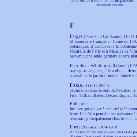
pénétrer. Ce n'est donc pas un parasite.
ex: certaines orchidées.
F
Farges
(Père Paul Guillaume) (1844-
Missionnaire français en Chine de 1892
botaniques. Il découvre le
Rhododendro
Naturelle de Paris et à Maurice de Vil
parvenir, une seule germera et sera plan
Fearnley - Whittingstall
(Jane) (1938
paysagiste anglaise, elle a obtenu deux
roseraie et le jardin brodé de Sudeley 
Fisk
(Jim)
(1912-2004)
:
pépiniériste dans le Suffolk (Westleton), 
Fisk', 'Gillian Blades', Doctor Ruppel'; 'Ha
Follicule
:
fruit sec qui s'ouvre à maturité (déhiscen
fente. Une fleur peut donner naissance à 
rencontre principalement chez les renonc
Foerster
(Karl)
( 1874-1970):
Après une formation de jardinier et de pa
(Berlin). Passionné, il
écrit de nombreux