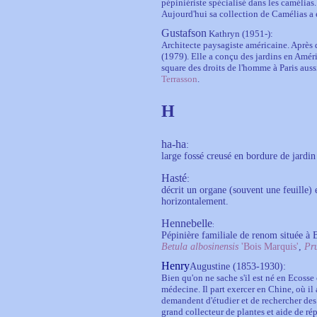
pépiniériste spécialisé dans les camélia
Aujourd'hui sa collection de Camélias a é
Gustafson
Kathryn (1951-):
Architecte paysagiste américaine. Après d
(1979). Elle a conçu des jardins en Améri
square des droits de l'homme à Paris aus
Terrasson
.
H
ha-ha
:
large fossé creusé en bordure de jardin
Hasté
:
décrit un organe (souvent une feuille) 
horizontalement.
Hennebelle
:
Pépinière familiale de renom située à 
Betula albosinensis
'Bois Marquis'
,
Pru
Henry
Augustine (1853-1930)
:
Bien qu'on ne sache s'il est né en Ecosse o
médecine. Il part exercer en Chine, où il 
demandent d'étudier et de rechercher des
grand collecteur de plantes et aide de r