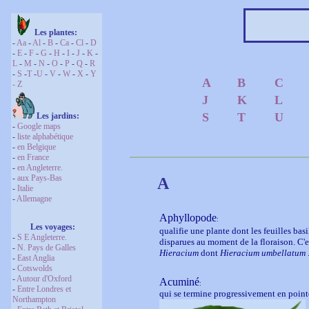
Les plantes:
-
Aa
-
Al
-
B
-
Ca
-
Cl
-
D
-
E
-
F
-
G
-
H
-
I
-
J
-
K
-
L
-
M
-
N
-
O
-
P
-
Q
-
R
-
S
-
T
-
U
-
V
-
W
-
X
-
Y
A
B
C
-
Z
J
K
L
S
T
U
Les jardins:
-
Google maps
-
liste alphabétique
-
en Belgique
-
en France
-
en Angleterre.
-
aux Pays-Bas
A
-
Italie
-
Allemagne
Aphyllopode
:
Les voyages:
qualifie une plante dont les feuilles b
-
S E Angleterre.
disparues au moment de la floraison. C'es
-
N. Pays de Galles
Hieracium
dont
Hieracium umbellatum
-
East Anglia
-
Cotswolds
-
Autour d'Oxford
Acuminé
:
-
Entre Londres et
qui se termine progressivement en pointe
Northampton