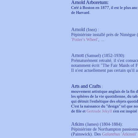
Arnold Arboretum
:
Créé à Boston en 1877, il est le plus anc
de Harvard.
Arnold
(Inez)
:
Pépiniériste installé près de Nimègue
'Potter's Wheel'
, ...
Arnott
(Samuel)
(1852-1930):
Prématurément retraité, il s'est consacr
notamment écrit "The Fair Maids of F
Il n'est actuellement pas certain qu'il 
Arts and Crafts
:
mouvement artistique anglais de la fin du
les sphères de la vie quotidienne, du tabl
qui détruit l'esthétique des objets quoti
C'est la naissance du "design" tel que n
de file et
Gertrude Jekyll
s'en est inspiré
Atkins
(James) (1804-1884):
Pépiniériste de Northampton passionné p
(Painswick). Des
Galanthus
'Atkinsii'