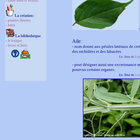
-
Entre Bath et Bristol.
La création
:
-
prairies fleuries
-
haies
<
La bibliothèque
:
-
le lexique
Aile
:
-
livres et liens.
- nom donné aux pétales latéraux de cert
des orchidées et des fabacées.
................................ ...............
..
Ex: fleur de
Lath
- peut désigner aussi une excroissance
pourvus certains organes.
................................ ...............
..
Ex: fleur de
Lath