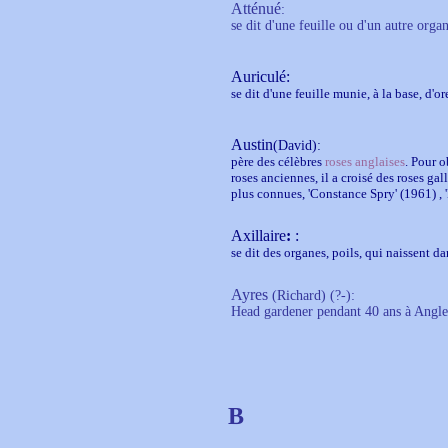
Atténué
:
se dit d'une feuille ou d'un autre org
Auriculé
:
se dit d'une feuille munie, à la base, d'ore
Austin
(David)
:
père des célèbres
roses anglaises
. Pour o
roses anciennes, il a croisé des roses ga
plus connues, 'Constance Spry' (1961) , '
Axillaire
:
:
se dit des organes, poils, qui naissent dan
Ayres
(Richard) (?-):
Head gardener pendant 40 ans à Angl
B