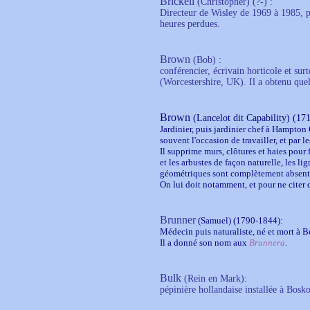
Brickell
(Christopher) (?-) :
Directeur de Wisley de 1969 à 1985, p
heures perdues.
Brown
(Bob)
:
conférencier, écrivain horticole et su
(Worcestershire, UK). Il a obtenu qu
Brown
(Lancelot dit Capability)
(17
Jardinier, puis jardinier chef à Hampton C
souvent l'occasion de travailler, et par
Il supprime murs, clôtures et haies pour f
et les arbustes de façon naturelle, les l
géométriques sont complètement absentes
On lui doit notamment, et pour ne citer
Brunner
(Samuel) (1790-1844):
Médecin puis naturaliste, né et mort à Ber
Il a donné son nom aux
Brunnera
.
Bulk
(Rein en Mark):
pépinière hollandaise installée à Bosk