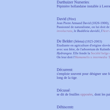
Darthuizer Nurseries
:
Pépinière hollandaise installée à Leer
David
(Père)
Jean Pierre Armand David (1826-1900), n
Passionné de naturalisme, on lui doit de
involucrata
, le
Buddleia davidii
, l'
Acer 
De Belder
(Jelena)
(1925-2003)
Etudiante en agriculture d'origine slovè
avec son frère, de l'arboretum de Kalmth
Hydrangea
. Elle fonde la
Société belge
On leur doit l'
Hamamelis
x
intermedia '
Décurrent
:
s'emploie souvent pour désigner une fe
long de la tige.
Décussé
:
se dit de feuilles
opposées
, dont les pa
Déhiscent
: