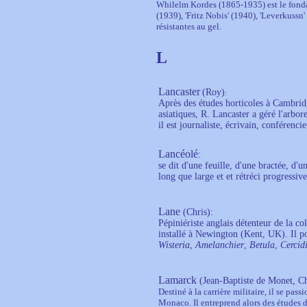
Whilelm Kordes (1865-1935) est le fondate
(1939), 'Fritz Nobis' (1940), 'Leverkussn
résistantes au gel.
L
Lancaster
(Roy)
:
Après des études horticoles à Cambrid
asiatiques, R. Lancaster a géré l'arbo
il est journaliste, écrivain, conférenci
Lancéolé
:
se dit d'une feuille, d'une bractée, d'u
long que large et et rétréci progressiv
Lane
(Chris
):
Pépiniériste anglais détenteur de la c
installé à Newington (Kent, UK). Il po
Wisteria
,
Amelanchier
,
Betula
,
Cercid
Lamarck
(Jean-Baptiste de Monet, Ch
Destiné à la carrière militaire, il se pas
Monaco. Il entreprend alors des études d