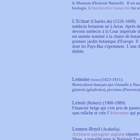
le Museum d'histoire Naturelle. Il est a
biologie. L'
Amelanchier lamarckii
lui 
L'Ecluse
(Charles de) (1526-1609):
médecin botaniste né à Arras. Après de
devient médecin à la Cour impériale d
est ensuite nommé à la chaire de botan
premier jardin botanique d'Europe. Il 
dont les Pays-Bas s'éprennent. L'une d
dédiée.
Lemoine
(1823-1911):
(Victor)
Horticulteur français qui s'installe à Na
glaïeuls (
gladiolus
), pivoines (
Paeonia
)
Lenoir
(Robert)
(1900-1989):
Financier belge qui s'est pris de passio
sans relâche et crée l'
Arboretum
qui po
Lennox-Boyd
(Arabella):
Architecte paysagiste anglaise
réputée.
Show, a travaillé pour le National Tru