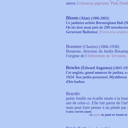
autres
Echinacea puprurea
'Pink Doubl
Bloom
:
(Alan)
(1906-2005)
Ce jardinier achète Bressingham Hall (
On lui doit aussi près de 200 introduc
Geranium
'Ballerina',
Persicaria amplex
Bommer
(Charles)
(1866-1938):
Botaniste, directeur du Jardin Botaniqu
l'origine de l'
Arboretum de Tervuren
.
Bowles
(Edward Augustus)
(1865-19
Cet anglais, grand amateur de jardins, a 
1924. Son jardin personnel, Myddleton 
d'Iris barbus.
Bractée
:
petite feuille ou écaille située à la b
axe de celui-ci. Elle fait partie de l'i
mais peut faire penser à un pétale par
le plus souvent jaunes.
...................
..
ex:
-
la
cupule
du gland est formée de b