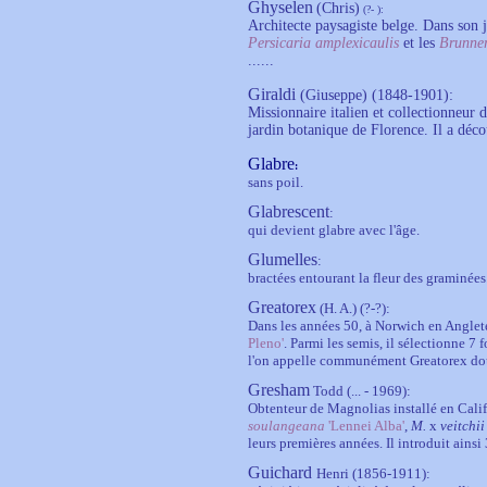
Ghyselen
(Chris)
(?- ):
Architecte paysagiste belge. Dans son j
Persicaria amplexicaulis
et les
Brunne
......
Giraldi
(Giuseppe) (1848-1901):
Missionnaire italien et collectionneur d
jardin botanique de Florence. Il a déc
Glabre
:
sans poil.
Glabrescent
:
qui devient glabre avec l'âge.
Glumelles
:
bractées entourant la fleur des graminées
Greatorex
(H. A.) (?-?):
Dans les années 50, à Norwich en Angleter
Pleno'
. Parmi les semis, il sélectionne 7 
l'on appelle communément Greatorex do
Gresham
Todd (... - 1969):
Obtenteur de Magnolias installé en Cali
soulangeana
'Lennei Alba'
,
M.
x
veitchi
leurs premières années. Il introduit ains
Guichard
Henri
(1856-1911):