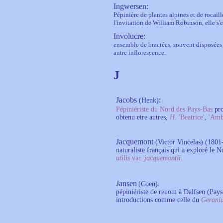
Ingwersen:
Pépinière de plantes alpines et de rocail
l'invitation de William Robinson, elle s'
Involucre:
ensemble de bractées, souvent disposée
autre inflorescence.
J
Jacobs
:
(Henk)
Pépiniériste
du Nord des Pays-Bas
pro
obtenu etre autres,
H.
'Beatrice'
,
'Amb
Jacquemont
(Victor Vincelas) (1801
naturaliste français qui a exploré le 
utilis
var.
jacquemontii
.
Jansen
(Coen)
:
pépiniériste de renom à Dalfsen (Pays-
introductions comme celle du
Gerani