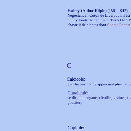
Bulley
(Arthur Kilpin)
1861-1942):
(
Négociant en Coton de Liverpool, il est 
pour y fonder la pépinière "Bee's Ltd".
chasseur de plantes dont
George Forrest
C
Calcicole
:
qualifie une plante appréciant plus parti
Canaliculé
:
se dit d'un organe, (feuille, graine , t
gouttière
C
apitule
: