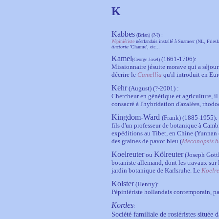
K
Kabbes
(Brian) (?-?) :
Pépiniériste
néerlandais installé à Suameer (NL, Fries
tinctoria
'Charme', etc...
Kamel
(1661-1706)
:
(George Josef)
Missionnaire jésuite morave qui a séjourn
décrire le
Camellia
qu'il introduit en Eur
Kehr
(August) (?-2001) :
Chercheur en génétique et agriculture, il a
consacré à l'hybridation d'azalées, rhodo
Kingdom-Ward
(Frank) (1885-1955):
fils d'un professeur de botanique à Cambr
expéditions au Tibet, en Chine (Yunnan 
des graines de pavot bleu (
Meconopsis be
Koelreuter
Kölreuter
ou
(Joseph Gott
botaniste allemand, dont les travaux sur l
jardin botanique de Karlsruhe. Le
Koelre
Kolster
(Henny):
Pépiniériste hollandais contemporain, p
Kordes
:
Société familiale de rosiéristes situé