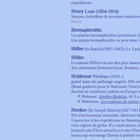
expéditions.
Henry
Louis (1854-1914):
français, hybrideur de pivoines arbustiv
Henry'
Hermaphrodite
:
Les plantes hermaphrodites produisent des
Une plante hermaphrodite ne peut donc 
Hillier
Sir Harold (1905-1985): Le 3 pépi
Hillier
:
La maison Hillier est une des plus fameu
Son arboretum (Jermyns house, Romsey, 
Hobhouse
Pénélope
(1929- ):
grand dame du jardinage anglais. Elle est
(Head gardener pour le Nationale Trust) 
dessiné de nombreux jardins en Europe e
-
P. Hohouse,
Jardins Modèles
, éd. L
- P. Hobhouse,
Les couleurs de votrre 
Hooker
(Sir Joseph Dalton) (1817-1911
Fils d'un botaniste renommé, directeur d
il participe à des expéditions en Antartiq
cette région du globe. Il a, entre autres, 
lesquels une
Flora antartica
et une
Flor
beaucoup encouragé Darwin à publier se