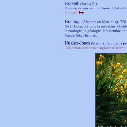
Horvath
(Brent) (?-):
Pépniériste américain (Illinois, USA) o
Sunrise'
Houttuyn
(Maarten ou Martinus)
(1720
Né à Hoorn, il étudie la médecine à Leid
la zoologie, la géologie. Il rassemble un
Natuurlijke Historie
.
Hughes-Jones
(Martin)
: jardinier à 
Collection Nationale Anglaise d'Heleni