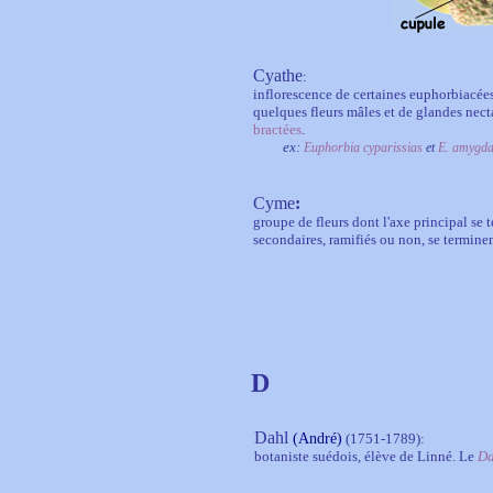
Cyathe
:
inflorescence de certaines euphorbiacées
quelques fleurs mâles et de glandes necta
bractées
.
ex:
Euphorbia cyparissias
et
E. amygda
Cyme
:
groupe de fleurs dont l'axe principal se 
secondaires, ramifiés ou non, se termine
D
Dahl
(
André)
(1751-1789):
botaniste suédois, élève de Linné. Le
Da