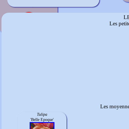
Rouge
mi-mai à juin
L
Les peti
Les moyennes
Tulipa
'Belle Epoque'