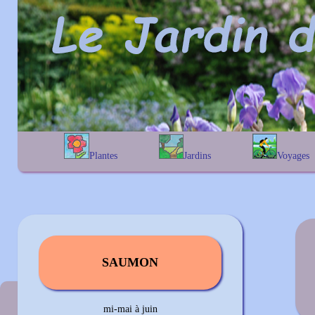
Plantes
Jardins
Voyages
A
B
C
D
E
alphabétique
En Belgique
F
G
H
I
J
géographique
En France
K
L
M
N
O
Au Royaume-Uni
P
Q
R
S
T
U
V
W
X
Y
Z
SAUMON
Couleur précédente
mi-mai à juin