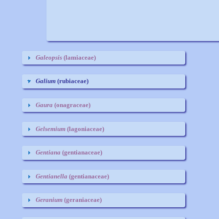
Galeopsis
(lamiaceae)
Galium
(rubiaceae)
Gaura
(onagraceae)
Gelsemium
(lagoniaceae)
Gentiana
(gentianaceae)
Gentianella
(gentianaceae)
Geranium
(geraniaceae)