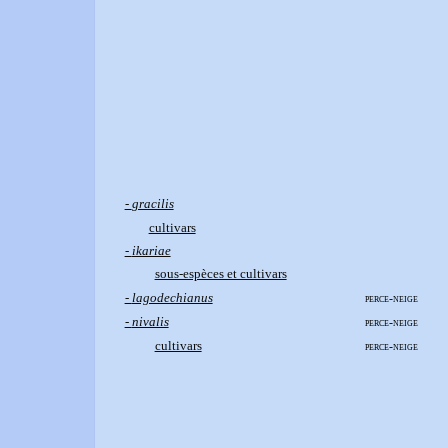
-
gracilis
cultivars
-
ikariae
sous-espèces et cultivars
-
lagodechianus
perce-neige
-
nivalis
perce-neige
cultivars
perce-neige