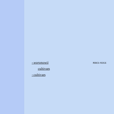
-
woronowii
perce-neige
cultivars
- cultivars