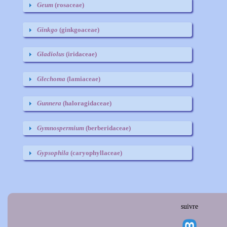
Geum
(rosaceae)
Ginkgo
(ginkgoaceae)
Gladiolus
(iridaceae)
Glechoma
(lamiaceae)
Gunnera
(haloragidaceae)
Gymnospermium
(berberidaceae)
Gypsophila
(caryophyllaceae)
suivre