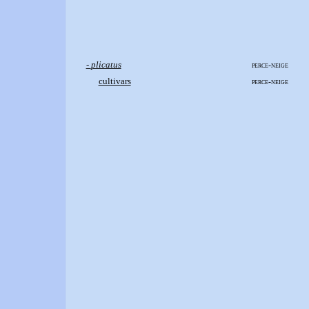
-
plicatus
perce-neige
cultivars
perce-neige