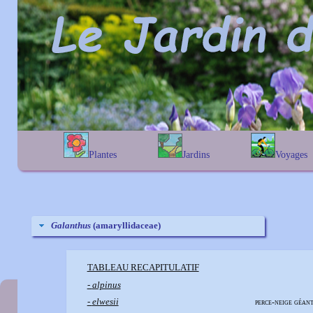
Plantes
Jardins
Voyages
A
B
C
D
E
alphabétique
En Belgique
F
G
H
I
J
géographique
En France
K
L
M
N
O
Au Royaume-Uni
P
Q
R
S
T
Galanthus
(amaryllidaceae)
U
V
W
X
Y
Z
TABLEAU RECAPITULATIF
-
alpinus
-
elwesii
perce-neige géan