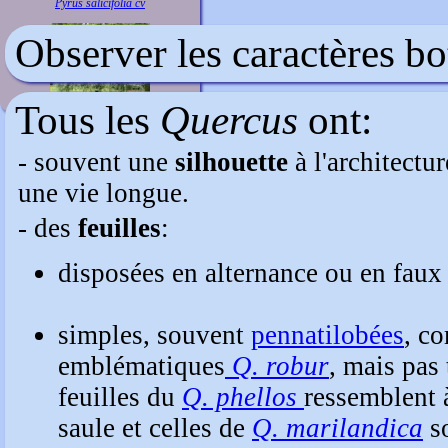
Pyrus salicifolia cv
Observer les caractères b
Tous les
Quercus
ont:
- souvent une
silhouette
à l'architectu
une vie longue.
- des
feuilles
disposées en alternance ou en fau
simples, souvent
pennatilobées
, c
emblématiques
Q. robur
, mais pas
feuilles du
Q. phellos
ressemblent à
saule et celles de
Q. marilandica
so