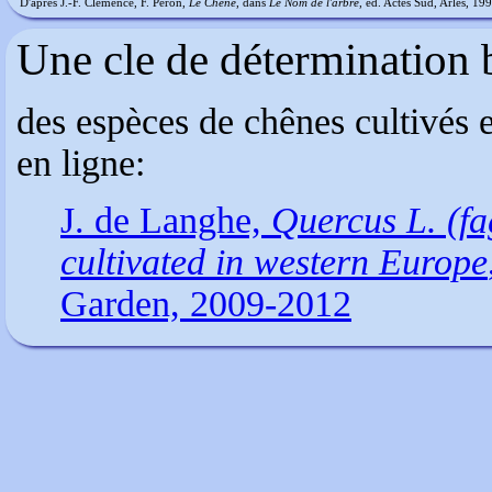
D'après J.-F. Clémence, F. Péron,
Le Chêne
, dans
Le Nom de l'arbre
, éd. Actes Sud, Arles, 19
Une cle de détermination
des espèces de chênes cultivés 
en ligne:
J. de Langhe,
Quercus L. (fa
cultivated in western Europe
Garden, 2009-2012