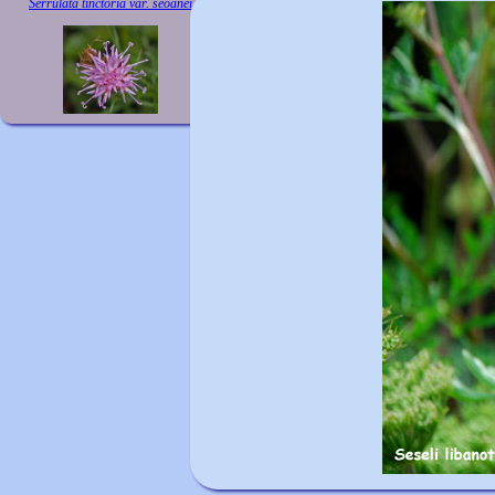
Serrulata tinctoria var. seoanei