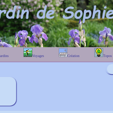
Jardins
Voyages
Création
Topos
étique
En Belgique
Prairies fleuries
Les chênes
Couleur des fleurs
phique
En France
Les Helenium
Au Royaume-Uni
Les Hamameli
Les Galanthu
Les Euonymu