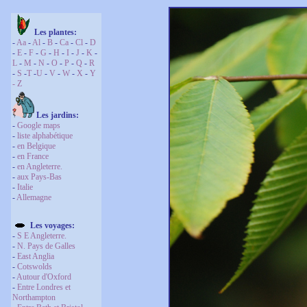
Les plantes:
-
Aa
-
Al
-
B
-
Ca
-
Cl
-
D
-
E
-
F
-
G
-
H
-
I
-
J
-
K
-
L
-
M
-
N
-
O
-
P
-
Q
-
R
-
S
-
T
-
U
-
V
-
W
-
X
-
Y
-
Z
Les jardins:
-
Google maps
-
liste alphabétique
-
en Belgique
-
en France
-
en Angleterre.
-
aux Pays-Bas
-
Italie
-
Allemagne
Les voyages:
-
S E Angleterre.
-
N. Pays de Galles
-
East Anglia
-
Cotswolds
-
Autour d'Oxford
-
Entre Londres et
Northampton