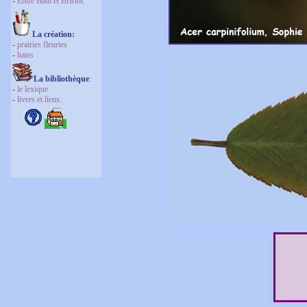
-
Entre Bath et Bristol.
La création
:
-
prairies fleuries
-
haies
La bibliothèque
:
-
le lexique
-
livres et liens.