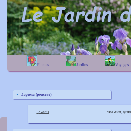
Plantes
Jardins
Voyages
A
B
C
D
E
alphabétique
En Belgique
F
G
H
I
J
géographique
En France
K
L
M
N
O
Au Royaume-Uni
P
Q
R
S
T
Lagurus
(poaceae)
U
V
W
X
Y
Z
-
ovatus
gros minet, queue