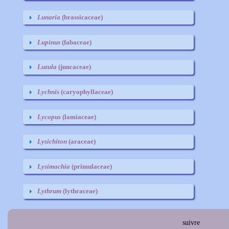
Lunaria
(brassicaceae)
Lupinus
(fabaceae)
Luzula
(juncaceae)
Lychnis
(caryophyllaceae)
Lycopus
(lamiaceae)
Lysichiton
(araceae)
Lysimachia
(primulaceae)
Lythrum
(lythraceae)
suivre