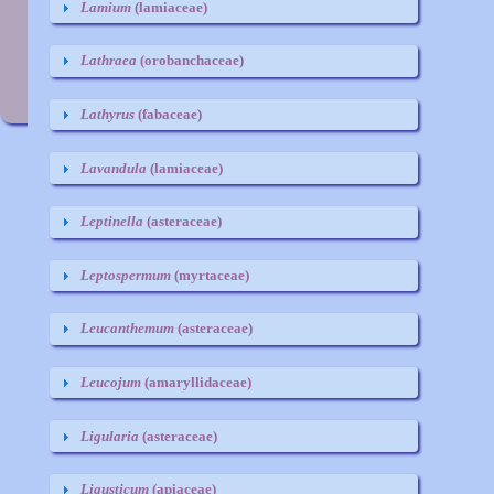
K
Lamium
(lamiaceae)
Lathraea
(orobanchaceae)
Lathyrus
(fabaceae)
Lavandula
(lamiaceae)
Leptinella
(asteraceae)
Leptospermum
(myrtaceae)
Leucanthemum
(asteraceae)
Leucojum
(amaryllidaceae)
Ligularia
(asteraceae)
Ligusticum
(apiaceae)