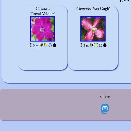
LES
Clematis
Clematis
'Van Gogh'
'Royal Velours'
2 m.
5 m.
suivre