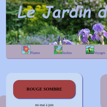
Plantes
Jardins
Voyages
A
B
C
D
E
alphabétique
En Belgique
F
G
H
I
J
géographique
En France
K
L
M
N
O
Au Royaume-Uni
P
Q
R
S
T
U
V
W
X
Y
Z
ROUGE SOMBRE
Couleur précédente
mi-mai à juin