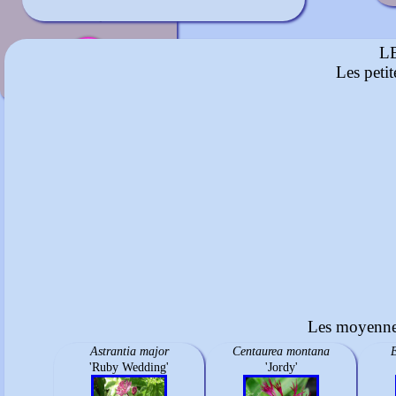
Rose vif
mi-mai à juin
L
Les peti
Les moyennes
Astrantia major
Centaurea montana
'Ruby Wedding'
'Jordy'