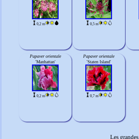
0,2 m
0,5 m
Papaver orientale
Papaver orientale
'Manhattan'
'Staten Island'
0,2 m
0,7 m
Les grandes 