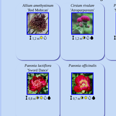
Allium amethystinum
Cirsium rivulare
P
'Red Mohican'
'Atropurpureum'
'
1,2 m
1,2 m
Paeonia lactiflora
Paeonia officinalis
'Sword Dance'
0,8 m
0,7 m