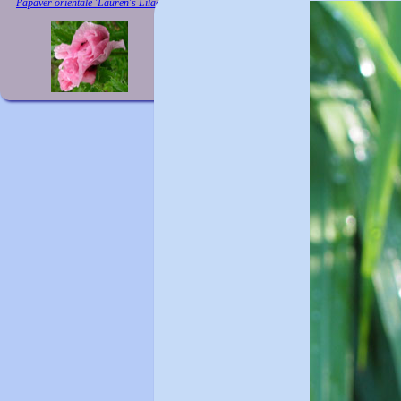
Papaver orientale 'Lauren's Lilac'