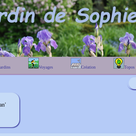
Jardins
Voyages
Création
Topos
étique
En Belgique
Prairies fleuries
Les chênes
Couleur des fleurs
phique
En France
Les Helenium
Au Royaume-Uni
Les Hamameli
Les Galanthu
an'
Les Euonymu