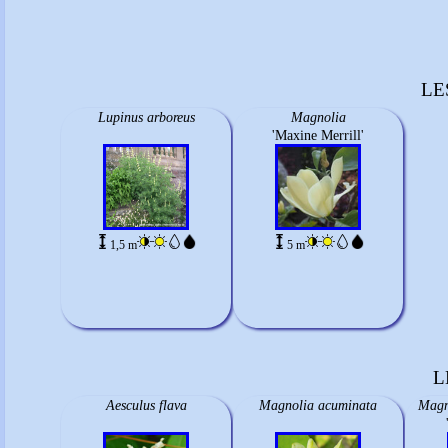
LE
Lupinus arboreus
Magnolia
'Maxine Merrill'
1,5 m
5 m
L
Aesculus flava
Magnolia acuminata
Magn