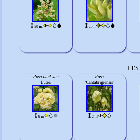
20 m.
20 m
LES
Rosa banksiae
Rosa
'Lutea'
'Cantabrigiensis'
6 m
2 m