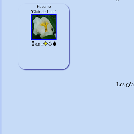
Paeonia
'Clair de Lune'
0,8 m
Les géa