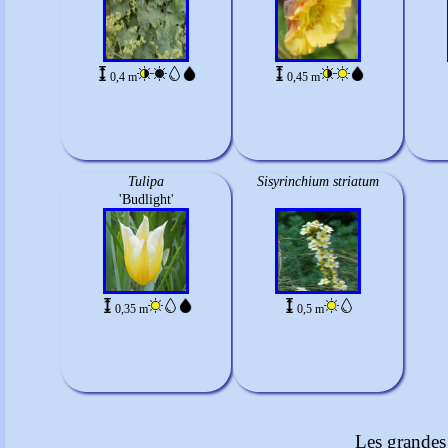
0,4 m
0,45 m
Tulipa
Sisyrinchium striatum
'Budlight'
0,35 m
0,5 m
Les grandes 