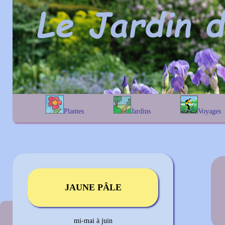
Plantes
Jardins
Voyages
A
B
C
D
E
alphabétique
En Belgique
F
G
H
I
J
géographique
En France
K
L
M
N
O
Au Royaume-Uni
P
Q
R
S
T
U
V
W
X
Y
Z
JAUNE PÂLE
Couleur précédente
mi-mai à juin