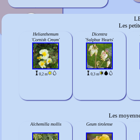
Blanc
mi-mai à juin
L
Les peti
Helianthemum
Dicentra
'Cornish Cream'
'Sulphur Hearts'
0,2 m
0,3 m
Les moyennes
Alchemilla mollis
Geum tirolense