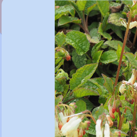
Succisa pratensis 'Buttermilk'