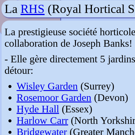
Voyager en France
La
RHS
(Royal Hortical S
La prestigieuse société horticol
collaboration de Joseph Banks!
- Elle gère directement 5 jardi
détour:
Wisley Garden
(Surrey)
Rosemoor Garden
(Devon)
Hyde Hall
(Essex)
Harlow Carr
(North Yorkshir
Bridgewater
(Greater Manche