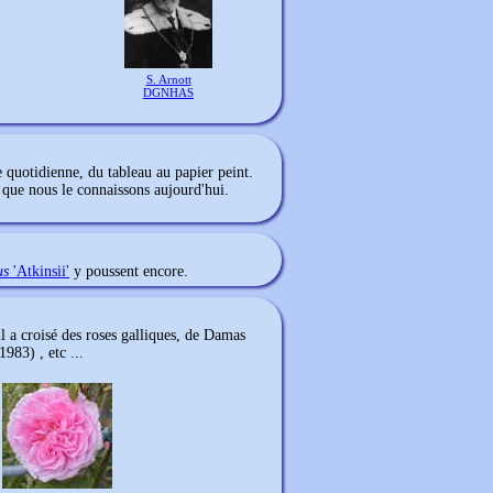
S. Arnott
DGNHAS
e quotidienne, du tableau au papier peint.
el que nous le connaissons aujourd'hui.
us
'Atkinsii'
y poussent encore.
il a croisé des roses galliques, de Damas
983) , etc ...