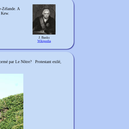
e-Zélande. A
e Kew.
J. Banks
Wikipedia
 formé par Le Nôtre? Protestant exilé,