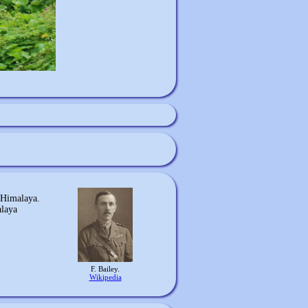
l'Himalaya.
alaya
F. Bailey.
Wikipedia