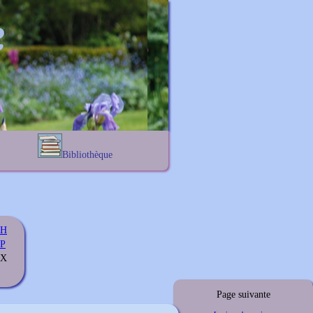
Bibliothèque
Lexique noms propres
s
Lexique botanique
s
s
H
s
P
 X
Page suivante