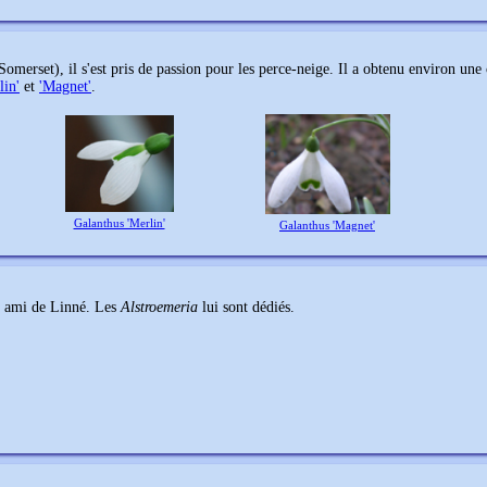
omerset), il s'est pris de passion pour les perce-neige. Il a obtenu environ une
lin'
et
'Magnet'
.
Galanthus 'Merlin'
Galanthus 'Magnet'
et ami de Linné. Les
Alstroemeria
lui sont dédiés.