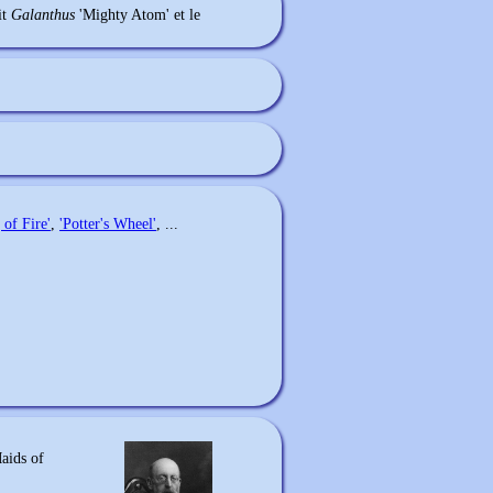
it
Galanthus
'Mighty Atom' et le
 of Fire'
,
'Potter's Wheel'
, ...
Maids of