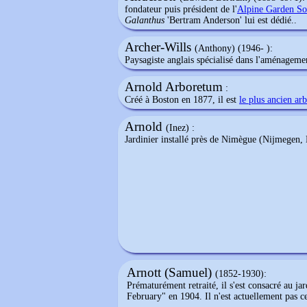
fondateur puis président de l'
Alpine Garden Soc
Galanthus
'Bertram Anderson' lui est dédié..
Archer-Wills
(Anthony) (1946- ):
Paysagiste anglais spécialisé dans l'aménagemen
Arnold Arboretum
:
Créé à Boston en 1877, il est
le plus ancien ar
Arnold
(Inez) :
Jardinier installé près de Nimègue (Nijmegen, 
Arnott (Samuel)
(1852-1930):
Prématurément retraité, il s'est consacré au ja
February" en 1904. Il n'est actuellement pas cer