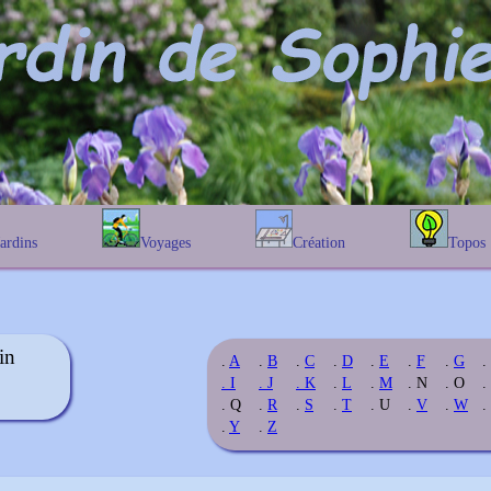
Jardins
Voyages
Création
Topos
étique
En Belgique
Prairies fleuries
Les chênes
Couleur des fleurs
phique
En France
Les Helenium
Au Royaume-Uni
Les Hamameli
Les Galanthu
in
.
A
.
B
.
C
.
D
.
E
.
F
.
G
.
Les Euonymu
. I
. J
. K
.
L
.
M
. N
. O
.
. Q
.
R
.
S
.
T
. U
.
V
.
W
.
.
Y
.
Z