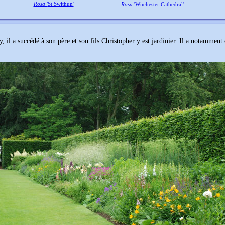
Rosa '
St Swithun'
Rosa
'Wnchester Cathedral'
il a succédé à son père et son fils Christopher y est jardinier. Il a notamment 