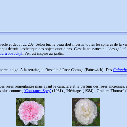
ècle et début du 20è. Selon lui, le beau doit investir toutes les sphères de la vi
nte qui détruit l'esthétique des objets quotidiens. C'est la naissance du "design" t
Gertrude Jekyl
l s'en est inspiré au jardin.
erce-neige. A la retraite, il s'installe à Rose Cottage (Painswick). Des
Galanth
 des roses remontantes mais ayant le caractère et la parfum des roses anciennes, 
s plus connues,
'Constance Spry'
(1961) , 'Héritage' (1984), 'Graham Thomas' (1