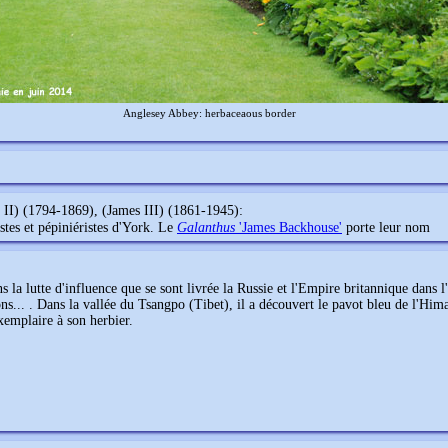
Anglesey Abbey: herbaceaous border
 II) (1794-1869), (James III) (1861-1945):
stes et pépiniéristes d'York. Le
Galanthus
'James Backhouse'
porte leur nom
s la lutte d'influence que se sont livrée la Russie et l'Empire britannique dans 
lons... . Dans la vallée du Tsangpo (Tibet), il a découvert le pavot bleu de l'Him
exemplaire à son herbier.