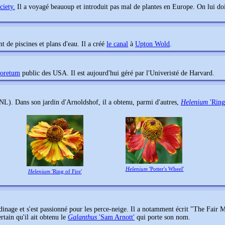
iety.
Il a voyagé beauoup et introduit pas mal de plantes en Europe. On lui do
t de piscines et plans d'eau. Il a créé
le canal
à
Upton Wold
.
boretum
public des USA. Il est aujourd'hui géré par l'Univeristé de Harvard.
NL). Dans son jardin d'Arnoldshof, il a obtenu, parmi d'autres,
Helenium
'Ring
Helenium
'Potter's Wheel'
Helenium
'Ring of Fire'
rdinage et s'est passionné pour les perce-neige. Il a notamment écrit "The Fair 
tain qu'il ait obtenu le
Galanthus
'Sam Arnott'
qui porte son nom.