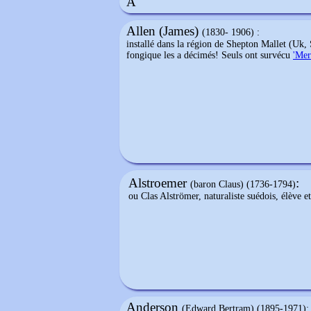
A
Allen (James)
(1830- 1906) :
installé dans la région de Shepton Mallet (Uk, S
fongique les a décimés! Seuls ont survécu
'Mer
Alstroemer
:
(baron Claus) (1736-1794)
ou Clas Alströmer, naturaliste suédois, élève 
Anderson
(Edward Bertram) (1895-1971):