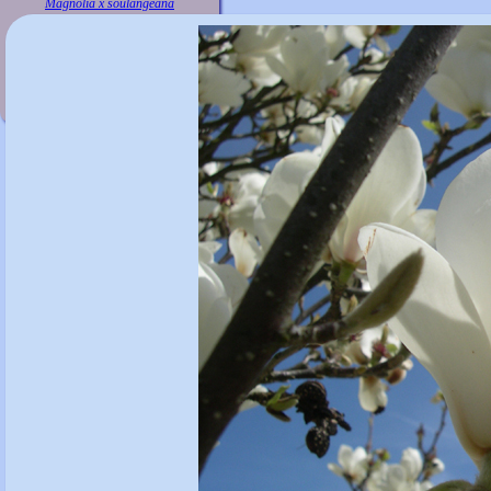
Magnolia x soulangeana
'Dorsopurpurea'