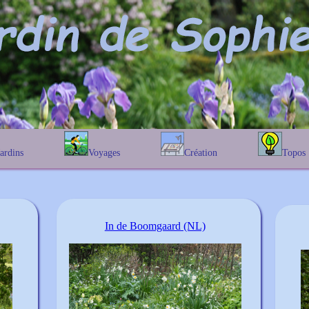
Jardins
Voyages
Création
Topos
étique
En Belgique
Prairies fleuries
Les chênes
Couleur des fleurs
phique
En France
Les Helenium
Au Royaume-Uni
Les Hamameli
Les Galanthu
In de Boomgaard (NL)
Les Euonymu