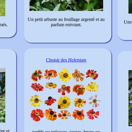
Un petit arbuste au feuillage argenté et au
Une 
umés.
parfum enivrant.
Choisir des
Helenium
ire et
tardifs ou précoces, jaunes, bruns ou