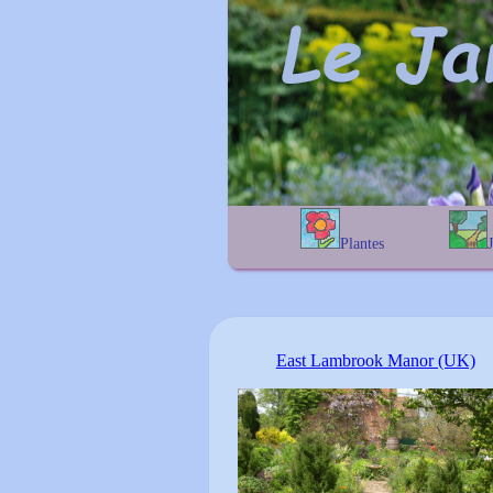
Plantes
A
B
C
D
E
alphab
F
G
H
I
J
géogra
K
L
M
N
O
P
Q
R
S
T
East Lambrook Manor (UK)
U
V
W
X
Y
Z