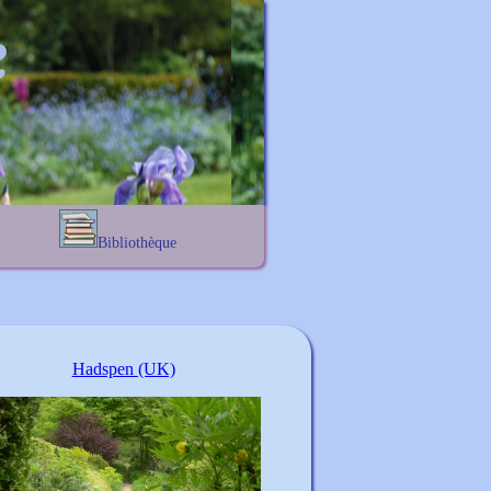
Bibliothèque
Lexique noms propres
s
Lexique botanique
s
s
Hadspen (UK)
s