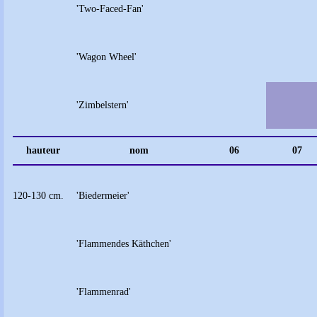
'Two-Faced-Fan'
'Wagon Wheel'
'Zimbelstern'
hauteur
nom
06
07
120-130 cm.
'Biedermeier'
'Flammendes Käthchen'
'Flammenrad'