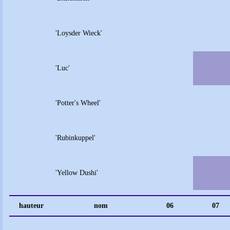
'Loysder Wieck'
'Luc'
'Potter's Wheel'
'Rubinkuppel'
'Yellow Dushi'
hauteur
nom
06
07