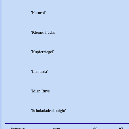
'Karneol'
'Kleiner Fuchs'
'Kupferziegel'
'Lambada'
'Mien Ruys'
'Schokoladenkonigin'