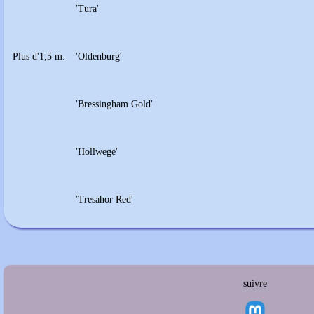
'Tura'
Plus d'1,5 m.
'Oldenburg'
'Bressingham Gold'
'Hollwege'
'Tresahor Red'
suivre