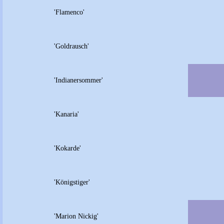
'Flamenco'
'Goldrausch'
'Indianersommer'
'Kanaria'
'Kokarde'
'Königstiger'
'Marion Nickig'