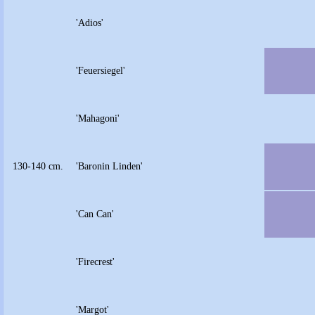
'Adios'
'Feuersiegel'
'Mahagoni'
130-140 cm.
'Baronin Linden'
'Can Can'
'Firecrest'
'Margot'