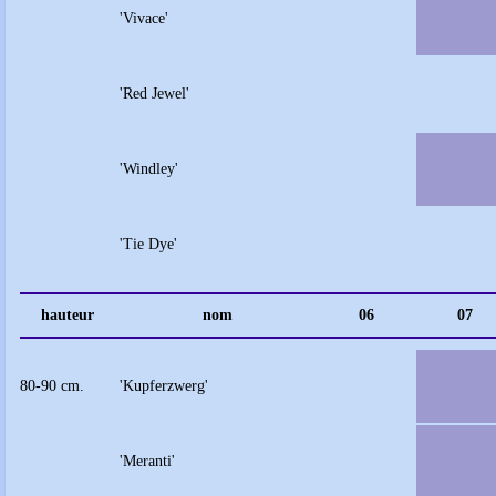
'Vivace'
'Red Jewel'
'Windley'
'Tie Dye'
hauteur
nom
06
07
80-90 cm.
'Kupferzwerg'
'Meranti'