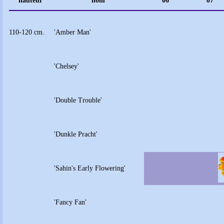
hauteur
nom
06
07
110-120 cm.
'Amber Man'
'Chelsey'
'Double Trouble'
'Dunkle Pracht'
'Sahin's Early Flowering'
'Fancy Fan'