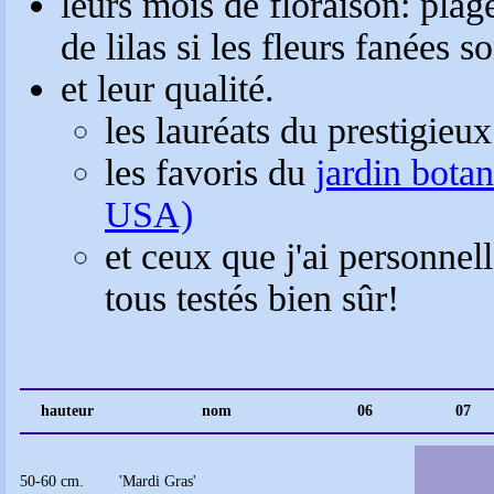
leurs mois de floraison: pla
de lilas si les fleurs fanées 
et leur qualité.
les lauréats du prestigieu
les favoris du
jardin bota
USA)
et ceux que j'ai personnel
tous testés bien sûr!
hauteur
nom
06
07
50-60 cm.
'Mardi Gras'