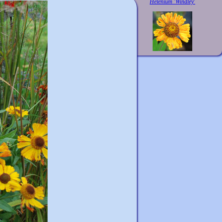
Helenium 'Windley'