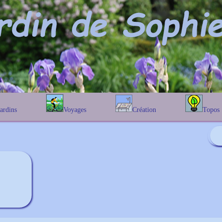
Jardins
Voyages
Création
Topos
étique
En Belgique
Prairies fleuries
Les chênes
Couleur des fleurs
phique
En France
Les Helenium
Au Royaume-Uni
Les Hamameli
Les Galanthu
Les Euonymu