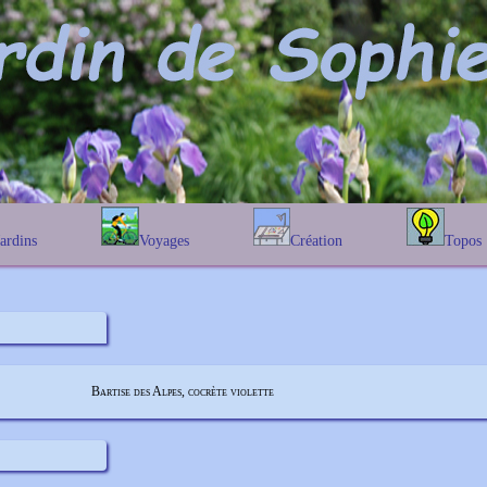
Jardins
Voyages
Création
Topos
étique
En Belgique
Prairies fleuries
Les chênes
Couleur des fleurs
phique
En France
Les Helenium
Au Royaume-Uni
Les Hamameli
Les Galanthu
Les Euonymu
Bartise des Alpes, cocrète violette