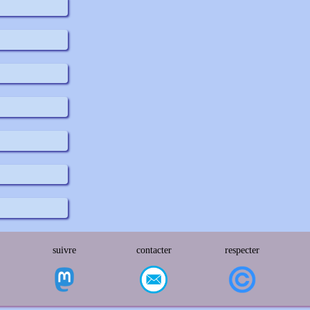
suivre
contacter
respecter