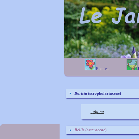
Plantes
A
B
C
D
E
alphab
F
G
H
I
J
géogra
K
L
M
N
O
Bartsia
(scrophulariaceae)
P
Q
R
S
T
U
V
W
X
Y
-
alpina
Z
Bellis
(asteraceae)