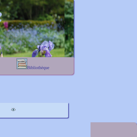
Bibliothèque
Lexique noms propres
s
Lexique botanique
s
s
s