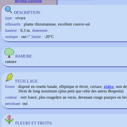
Bergenia crassifolia
DESCRIPTION:
type :
vivace
silhouette :
plante rhizomateuse, excellent couvre-sol
hauteur :
0,3 m.
étalement:
rustique :
oui
t° limite :
-20
°C
RAMURE:
ramure
FEUILLAGE:
forme :
disposé en rosette basale, elliptique et étroit, coriace,
glabre
, non de
10cm de long maximum (plus petit que celui des autres
Bergenia
)
couleur :
vert foncé, plus rougeâtre au verso, devenant rouge pourpre en hi
persistant:
oui
FLEURS ET FRUITS: