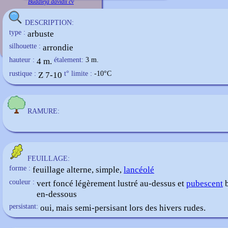
Buddleja davidii cv
DESCRIPTION:
type :
arbuste
silhouette :
arrondie
hauteur :
4 m.
étalement:
3 m.
rustique :
Z 7-10
t° limite :
-10
°C
RAMURE:
FEUILLAGE:
forme :
feuillage alterne, simple,
lancéolé
couleur :
vert foncé légèrement lustré au-dessus et
pubescent
b
en-dessous
persistant:
oui, mais semi-persisant lors des hivers rudes.