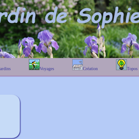
Jardins
Voyages
Création
Topos
étique
En Belgique
Prairies fleuries
Les chênes
Couleur des fleurs
phique
En France
Les Helenium
Au Royaume-Uni
Les Hamameli
Les Galanthu
Les Euonymu