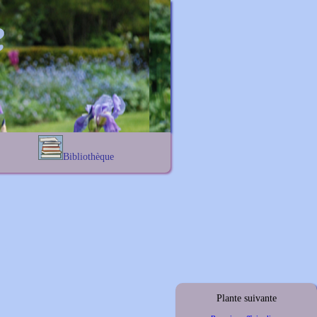
Bibliothèque
Lexique noms propres
s
Lexique botanique
s
s
s
Plante suivante