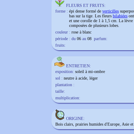
FLEURS ET FRUITS:
forme :
épi dense formé de
verticilles
superposé
bas sur la tige. Les fleurs
bilabiées
ont
et une corolle de 1 à 1,5 cm. La lèvre s
composées de plusieurs lobes.
couleur :
rose à blanc
période : du
06
au
08
parfum:
fruits:
ENTRETIEN:
exposition:
soleil à mi-ombre
sol :
neutre à acide, léger
plantation :
taille:
multiplication:
ORIGINE:
Bois clairs, prairies humides d'Europe, Asie e