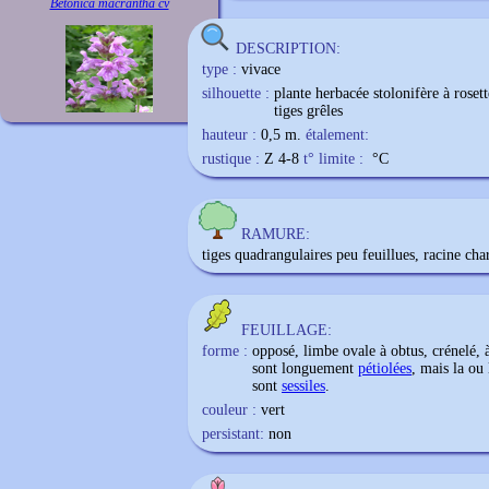
Betonica macrantha cv
DESCRIPTION:
type :
vivace
silhouette :
plante herbacée stolonifère à roset
tiges grêles
hauteur :
0,5 m.
étalement:
rustique :
Z 4-8
t° limite :
°C
RAMURE:
tiges quadrangulaires peu feuillues, racine cha
FEUILLAGE:
forme :
opposé, limbe ovale à obtus, crénelé, 
sont longuement
pétiolées
, mais la ou 
sont
sessiles
.
couleur :
vert
persistant:
non