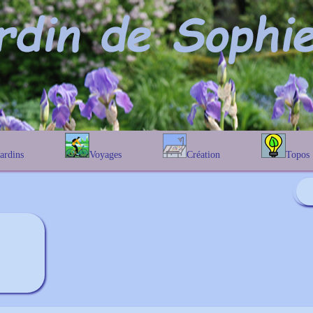
Jardins
Voyages
Création
Topos
étique
En Belgique
Prairies fleuries
Les chênes
Couleur des fleurs
phique
En France
Les Helenium
Au Royaume-Uni
Les Hamameli
Les Galanthu
Les Euonymu