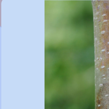
Betula albosinensis 'Bois Marquis'