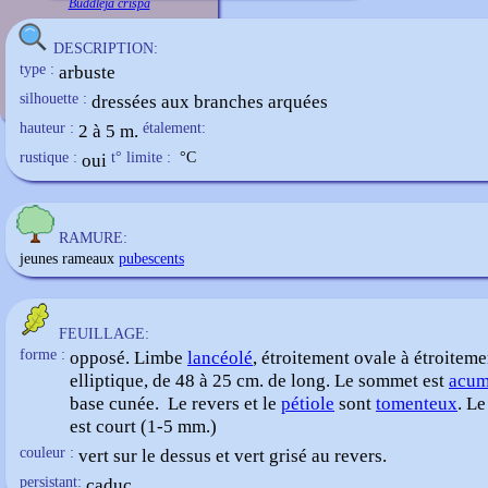
Buddleja crispa
DESCRIPTION:
type :
arbuste
silhouette :
dressées aux branches arquées
hauteur :
2 à 5 m.
étalement:
rustique :
oui
t° limite :
°C
RAMURE:
jeunes rameaux
pubescents
FEUILLAGE:
forme :
opposé. Limbe
lancéolé
, étroitement ovale à étroiteme
elliptique, de 48 à 25 cm. de long. Le sommet est
acum
base cunée. Le revers et le
pétiole
sont
tomenteux
. L
est court (1-5 mm.)
couleur :
vert sur le dessus et vert grisé au revers.
persistant:
caduc