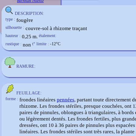
Blechnum chilense
DESCRIPTION:
type :
fougère
silhouette :
couvre-sol à rhizome traçant
hauteur :
0,25 m.
étalement:
rustique :
non
t° limite :
-12
°C
RAMURE:
FEUILLAGE:
forme :
frondes linéaires
pennées
, partant toute directement d
rhizome. Les frondes stériles, presque couchées, ont 1
paires de pinnules, oblongues à triangulaires, à bords 
ou légèrement dentés. Les frondes fertiles, plus grande
dressées, ont 10 à 36 paires de pinnules plus espacées
linéaires. Les frondes stériles sont très rares, la plante