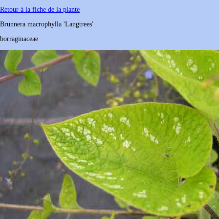
Retour à la fiche de la plante
Brunnera
macrophylla
'Langtrees'
borraginaceae