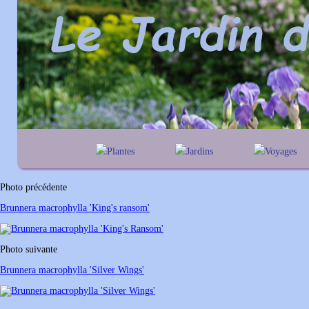
Plantes
Jardins
Voyages
A
B
C
D
E
alphabétique
En Belgique
F
G
H
I
J
géographique
En France
Photo précédente
K
L
M
N
O
Au Royaume-Un
Brunnera macrophylla 'King's ransom'
P
Q
R
S
T
U
V
W
X
Y
Photo suivante
Z
Brunnera macrophylla 'Silver Wings'