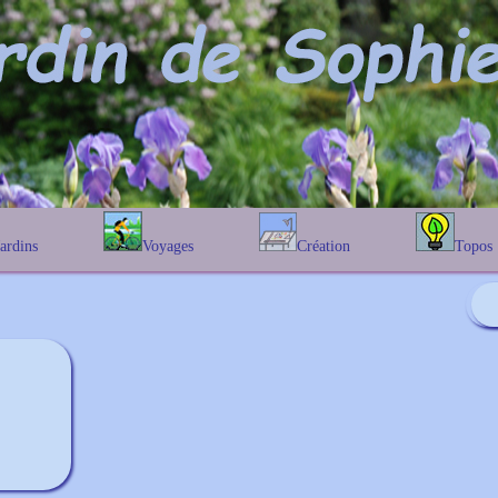
Jardins
Voyages
Création
Topos
étique
En Belgique
Prairies fleuries
Les chênes
Couleur des fleurs
phique
En France
Les Helenium
Au Royaume-Uni
Les Hamameli
Les Galanthu
Les Euonymu