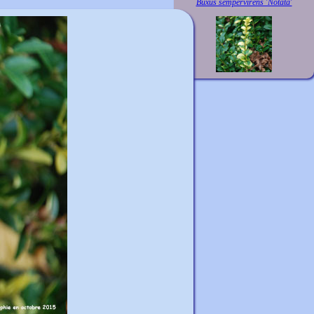
Buxus sempervirens 'Notata'