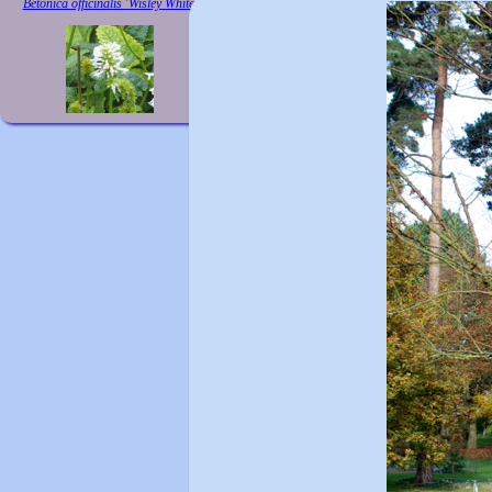
Betonica officinalis 'Wisley White'