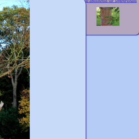
Betula albosinensis var. septentrionalis