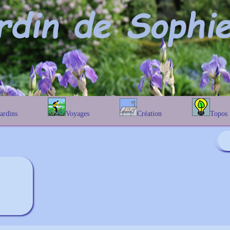
Jardins
Voyages
Création
Topos
étique
En Belgique
Prairies fleuries
Les chênes
Couleur des fleurs
phique
En France
Les Helenium
Au Royaume-Uni
Les Hamameli
Les Galanthu
Les Euonymu