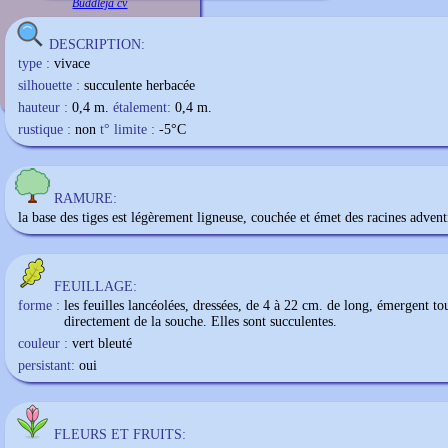
Buddleja cv
DESCRIPTION:
type :
vivace
silhouette :
succulente herbacée
hauteur :
0,4 m.
étalement:
0,4 m.
rustique :
non
t° limite :
-5
°C
RAMURE:
la base des tiges est légèrement ligneuse, couchée et émet des racines advent
FEUILLAGE:
forme :
les feuilles lancéolées, dressées, de 4 à 22 cm. de long, émergent to
directement de la souche. Elles sont succulentes.
couleur :
vert bleuté
persistant:
oui
FLEURS ET FRUITS: