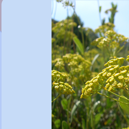
Buphtalmum salicifolium