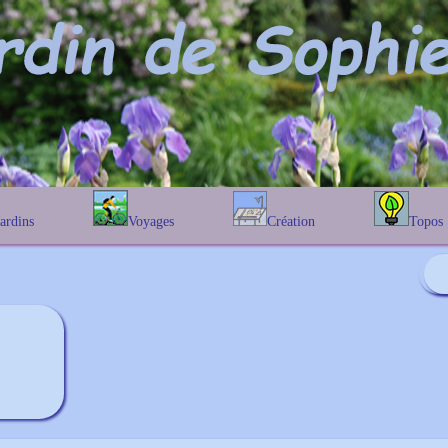
Jardins
Voyages
Création
Topos
étique
En Belgique
Prairies fleuries
Les chênes
Couleur des fleurs
phique
En France
Les Helenium
Au Royaume-Uni
Les Hamameli
Les Galanthu
Les Euonymu