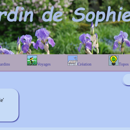
Jardins
Voyages
Création
Topos
étique
En Belgique
Prairies fleuries
Les chênes
Couleur des fleurs
phique
En France
Les Helenium
Au Royaume-Uni
Les Hamameli
Les Galanthu
e'
Les Euonymu