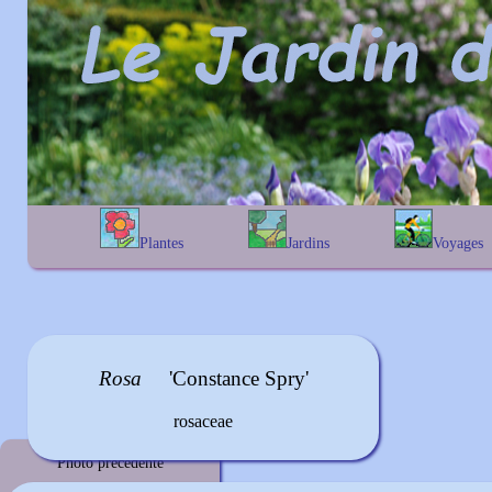
Plantes
Jardins
Voyages
A
B
C
D
E
alphabétique
En Belgique
F
G
H
I
J
géographique
En France
K
L
M
N
O
Au Royaume-Uni
P
Q
R
S
T
Rosa
'Constance Spry'
U
V
W
X
Y
Z
rosaceae
Photo précédente