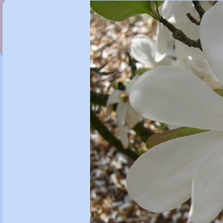
Magnolia x loebneri 'Mag's Pirouette'