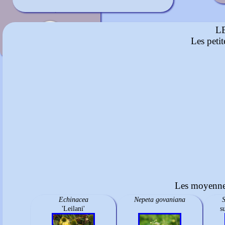
Blanc
mi-août à septembre
L
Les peti
Les moyennes
Echinacea
Nepeta govaniana
'Leilani'
s