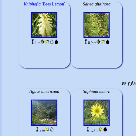
Kniphofia
'Bees Lemon'
Salvia glutinosa
1 m
0,9 m
Les géa
Agave americana
Silphium mohrii
2 m
1,3 m