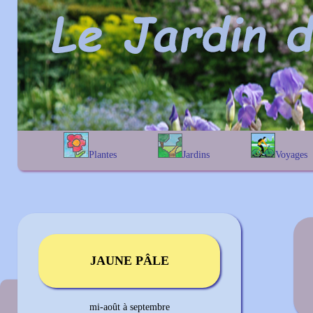
Plantes
Jardins
Voyages
A
B
C
D
E
alphabétique
En Belgique
F
G
H
I
J
géographique
En France
K
L
M
N
O
Au Royaume-Uni
P
Q
R
S
T
U
V
W
X
Y
Z
JAUNE PÂLE
Couleur précédente
mi-août à septembre