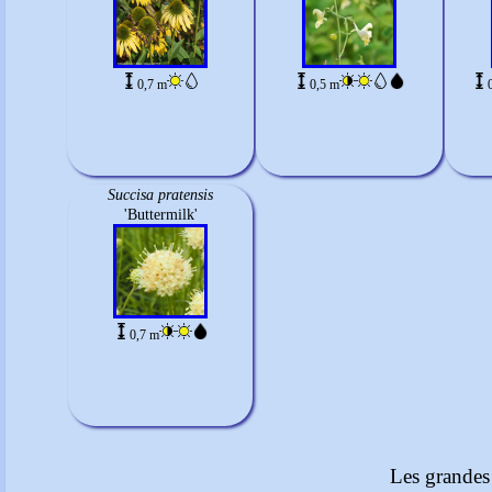
0,7 m
0,5 m
Succisa pratensis
'Buttermilk'
0,7 m
Les grandes 