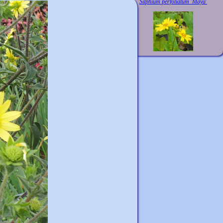
Silphium perfoliatum 'Maya'