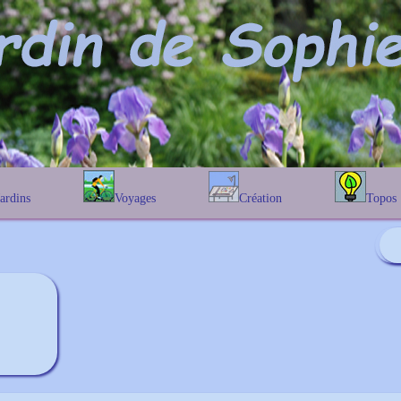
Jardins
Voyages
Création
Topos
étique
En Belgique
Prairies fleuries
Les chênes
Couleur des fleurs
phique
En France
Les Helenium
Au Royaume-Uni
Les Hamameli
Les Galanthu
Les Euonymu