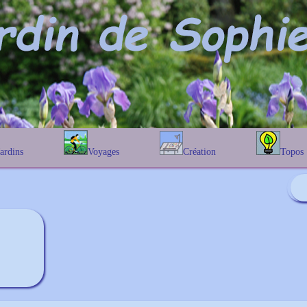
Jardins
Voyages
Création
Topos
étique
En Belgique
Prairies fleuries
Les chênes
Couleur des fleurs
phique
En France
Les Helenium
Au Royaume-Uni
Les Hamameli
Les Galanthu
Les Euonymu