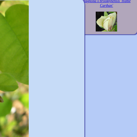
Magnolia x brooklynensis 'Hattie
Carthan'