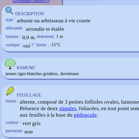
Loropetalum chinense cv
DESCRIPTION:
type :
arbuste ou arbrisseau à vie courte
silhouette :
arrondie et étalée
hauteur :
0,9 m.
étalement:
1 m.
rustique :
oui
t° limite :
-15
°C
RAMURE:
jeunes tiges blanches grisâtres, duveteuses
FEUILLAGE:
forme :
alterne, composé de 3 petites follioles ovales, laineuse
Présence de deux
stipules
, foliacées, en tout point se
aux feuilles à la base du
pédoncule
.
couleur :
vert gris
persistant:
non