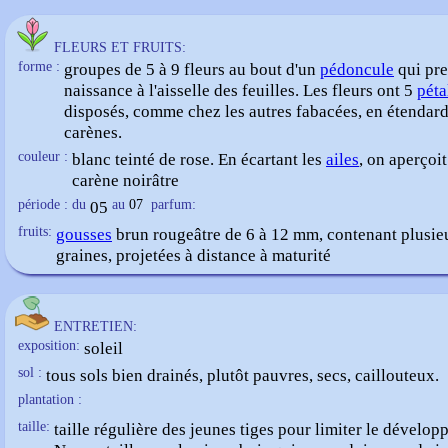
FLEURS ET FRUITS:
forme :
groupes de 5 à 9 fleurs au bout d'un
pédoncule
qui pr
naissance à l'aisselle des feuilles. Les fleurs ont 5
péta
disposés, comme chez les autres fabacées, en étendar
carènes.
couleur :
blanc teinté de rose. En écartant les
ailes
, on aperçoit
carène noirâtre
période : du
05
au
07
parfum:
fruits:
gousses
brun rougeâtre de 6 à 12 mm, contenant plusie
graines, projetées à distance à maturité
ENTRETIEN:
exposition:
soleil
sol :
tous sols bien drainés, plutôt pauvres, secs, caillouteux.
plantation :
taille:
taille régulière des jeunes tiges pour limiter le dévelop