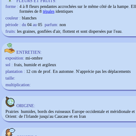
FLEURS ET FRUITS:
forme :
4 à 8 fleurs pendantes accrochées sur le même côté de la hampe. Ell
formées de 8
tépales
identiques
couleur :
blanches
période : du
04
au
05
parfum:
non
fruits:
les graines, gonflées d'air, flottent et sont dispersées par l'eau.
ENTRETIEN:
exposition:
mi-ombre
sol :
frais, humide et argileux
plantation :
12 cm de prof. En automne. N'apprécie pas les déplacements
taille:
multiplication:
ORIGINE:
Prairies humides, bords des ruisseaux Europe occidentale et méridionale e
Orient: de l'Irlande jusqu'au Caucase et en Iran