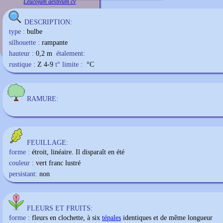
Leucojum aestivum cv
DESCRIPTION:
type :
bulbe
silhouette :
rampante
hauteur :
0,2 m
étalement:
rustique :
Z 4-9
t° limite :
°C
RAMURE:
FEUILLAGE:
forme :
étroit, linéaire. Il disparaît en été
couleur :
vert franc lustré
persistant:
non
FLEURS ET FRUITS:
forme :
fleurs en clochette, à six
tépales
identiques et de même longueur