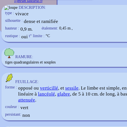
Lythrum salicaria cv
DESCRIPTION:
type :
vivace
silhouette :
dense et ramifiée
hauteur :
0,9 m.
étalement:
0,45 m.,
rustique :
oui
t° limite :
°C
RAMURE:
tiges quadrangulaires et souples
FEUILLAGE:
forme :
opposé ou
verticillé
, et
sessile
. Le limbe est simple, ent
linéaire à
lancéolé
,
glabre
, de 5 à 10 cm. de long, à ba
attenuée
.
couleur :
vert
persistant:
non