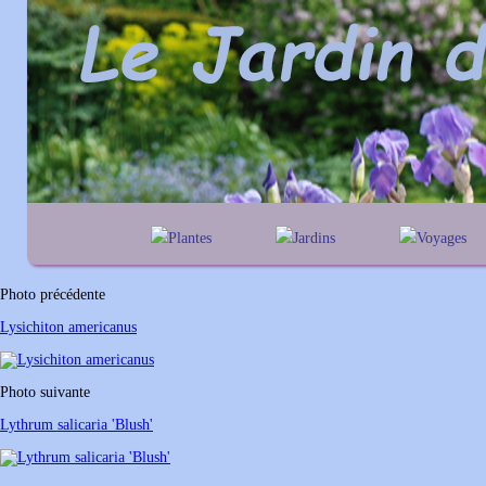
Plantes
Jardins
Voyages
A
B
C
D
E
alphabétique
En Belgique
F
G
H
I
J
géographique
En France
Photo précédente
K
L
M
N
O
Au Royaume-Un
Lysichiton americanus
P
Q
R
S
T
U
V
W
X
Y
Photo suivante
Z
Lythrum salicaria 'Blush'