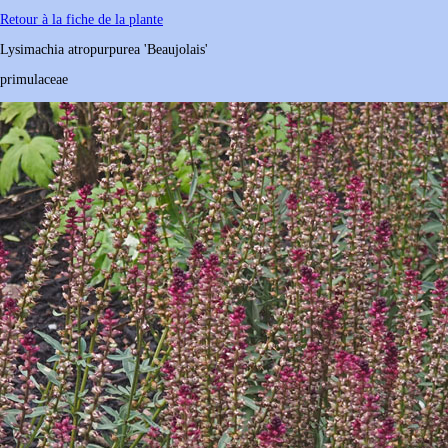
Retour à la fiche de la plante
Lysimachia
atropurpurea
'Beaujolais'
primulaceae