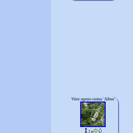
Vitex agnus-castus
'Albus'
3 m