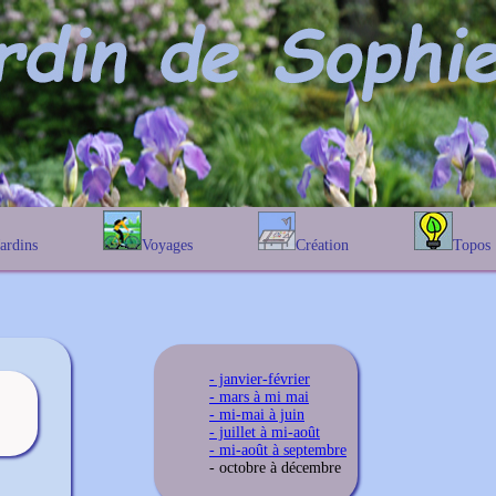
Jardins
Voyages
Création
Topos
étique
En Belgique
Prairies fleuries
Les chênes
Couleur des fleurs
phique
En France
Les Helenium
Au Royaume-Uni
Les Hamameli
Les Galanthu
- janvier-février
Les Euonymu
- mars à mi mai
- mi-mai à juin
- juillet à mi-août
- mi-août à septembre
- octobre à décembre