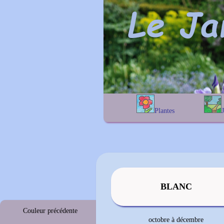
Plantes
A
B
C
D
E
alphab
F
G
H
I
J
géogra
K
L
M
N
O
P
Q
R
S
T
U
V
W
X
Y
Z
BLANC
Couleur précédente
octobre à décembre