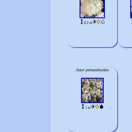
0,2 m
Aster prenanthoides
1 m