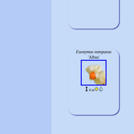
Euonymus europaeus
'Albus'
4 m