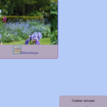
Bibliothèque
Lexique noms propres
s
Lexique botanique
s
s
s
Couleur suivante