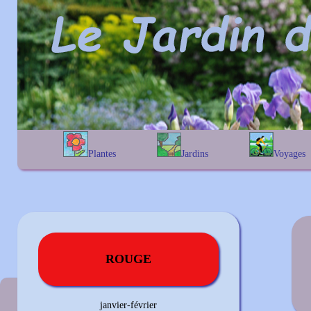
Plantes
Jardins
Voyages
A
B
C
D
E
alphabétique
En Belgique
F
G
H
I
J
géographique
En France
K
L
M
N
O
Au Royaume-Uni
P
Q
R
S
T
U
V
W
X
Y
Z
ROUGE
Couleur précédente
janvier-février