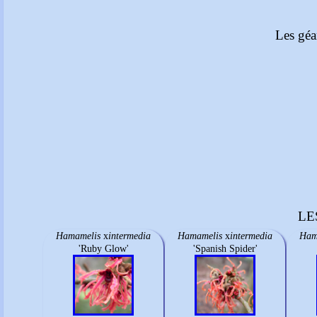
Les géa
LE
Hamamelis
x
intermedia
Hamamelis
x
intermedia
Ham
'Ruby Glow'
'Spanish Spider'