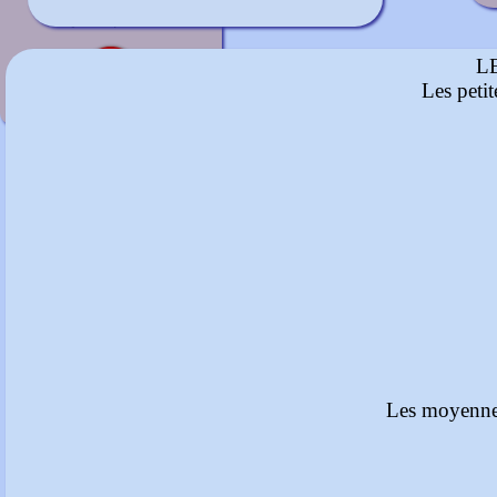
Rouge sombre
janvier-février
L
Les peti
Les moyennes