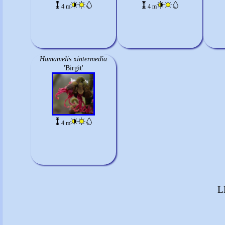
4 m
4 m
Hamamelis
x
intermedia
'Birgit'
4 m
L