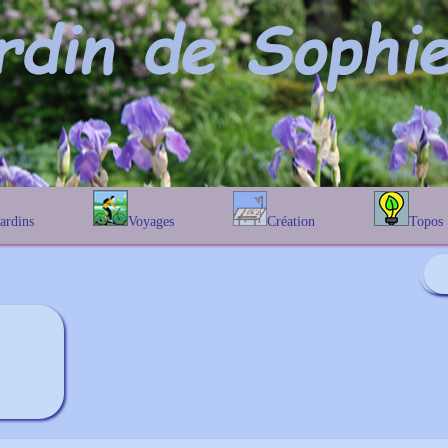
Jardins
Voyages
Création
Topos
étique
En Belgique
Prairies fleuries
Les chênes
Couleur des fleurs
phique
En France
Les Helenium
Au Royaume-Uni
Les Hamameli
Les Galanthu
Les Euonymu